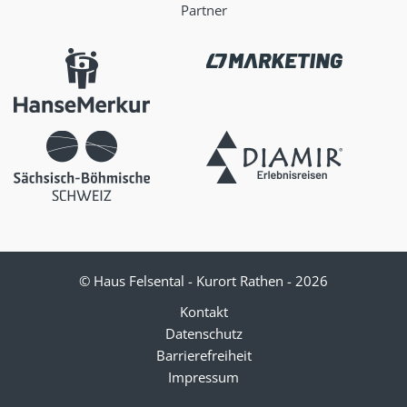
k
a
Partner
m
© Haus Felsental - Kurort Rathen - 2026
Kontakt
Datenschutz
Barrierefreiheit
Impressum